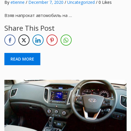
By
etienne
/
December 7, 2020
/
Uncategorized
/ 0 Likes
Взяв напрокат автомобиль на …
Share This Post
READ MORE