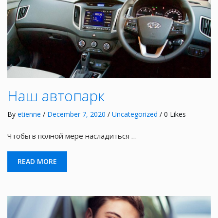
Наш автопарк
By
etienne
/
December 7, 2020
/
Uncategorized
/ 0 Likes
Чтобы в полной мере насладиться …
READ MORE