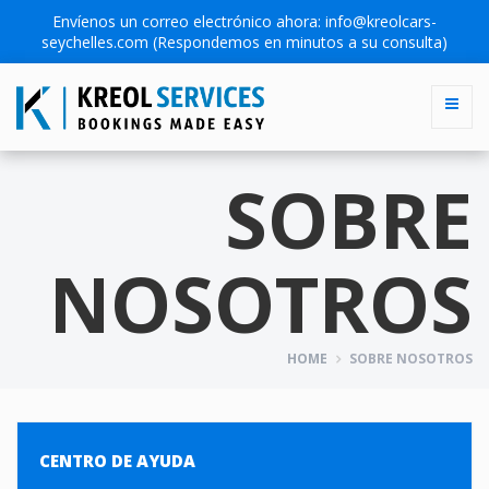
Envíenos un correo electrónico ahora:
info@kreolcars-
seychelles.com
(Respondemos en minutos a su consulta)
SOBRE
NOSOTROS
HOME
SOBRE NOSOTROS
CENTRO DE AYUDA