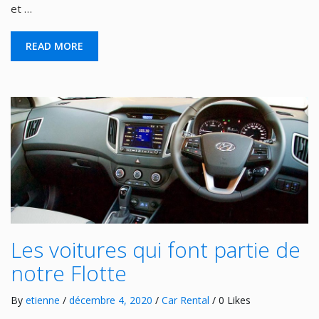
et …
READ MORE
Les voitures qui font partie de
notre Flotte
By
etienne
/
décembre 4, 2020
/
Car Rental
/ 0 Likes