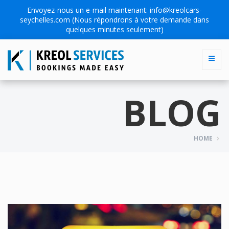
Envoyez-nous un e-mail maintenant:
info@kreolcars-
seychelles.com
(Nous répondrons à votre demande dans
quelques minutes seulement)
BLOG
HOME