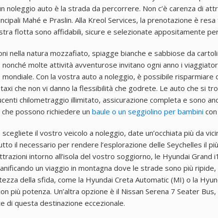
un noleggio auto è la strada da percorrere. Non c’è carenza di attr
incipali Mahé e Praslin. Alla Kreol Services, la prenotazione è resa
stra flotta sono affidabili, sicure e selezionate appositamente per 
oni nella natura mozzafiato, spiagge bianche e sabbiose da cartolin
, nonché molte attività avventurose invitano ogni anno i viaggiator
llo mondiale. Con la vostra auto a noleggio, è possibile risparmia
taxi che non vi danno la flessibilità che godrete. Le auto che si tr
ucenti chilometraggio illimitato, assicurazione completa e sono anc
e che possono richiedere un
baule o un seggiolino per bambini
con 
cegliete il vostro veicolo a noleggio, date un’occhiata più da vicin
tto il necessario per rendere l’esplorazione delle Seychelles il pi
ttrazioni intorno all’isola del vostro soggiorno, le Hyundai Grand 
ianificando un viaggio in montagna dove le strade sono più ripide
’altezza della sfida, come la Hyundai Creta Automatic (MI) o la Hyu
con più potenza. Un’altra opzione è il Nissan Serena 7 Seater Bus
e di questa destinazione eccezionale.