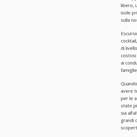
libero, 
isole pr
sulla no
Escursi
cocktail
di live
costosi 
ai cond
famigli
Quando s
avere tu
per le a
state p
sia all
grandi 
scopert