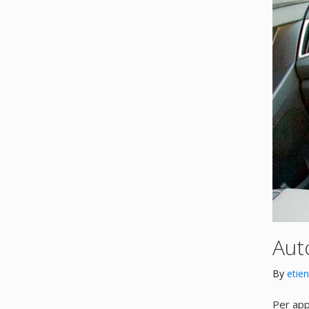
Aut
By
etie
Per app