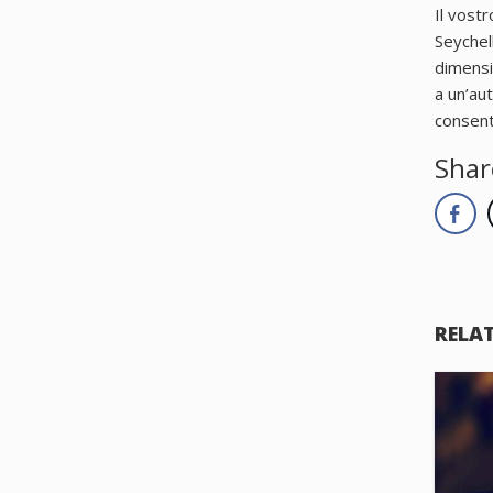
Il vost
Seychel
dimensio
a un’au
consent
Shar
RELA