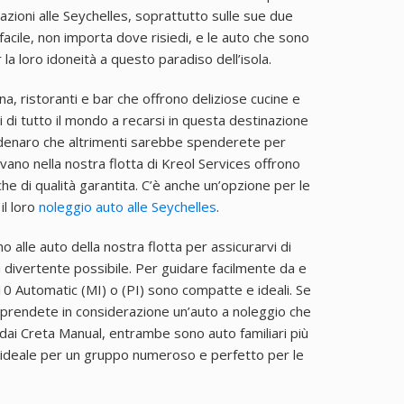
azioni alle Seychelles, soprattutto sulle sue due
 facile, non importa dove risiedi, e le auto che sono
la loro idoneità a questo paradiso dell’isola.
a, ristoranti e bar che offrono deliziose cucine e
i di tutto il mondo a recarsi in questa destinazione
re denaro che altrimenti sarebbe spenderete per
ovano nella nostra flotta di Kreol Services offrono
he di qualità garantita. C’è anche un’opzione per le
il loro
noleggio auto alle Seychelles
.
o alle auto della nostra flotta per assicurarvi di
ù divertente possibile. Per guidare facilmente da e
i10 Automatic (MI) o (PI) sono compatte e ideali. Se
, prendete in considerazione un’auto a noleggio che
ndai Creta Manual, entrambe sono auto familiari più
, ideale per un gruppo numeroso e perfetto per le