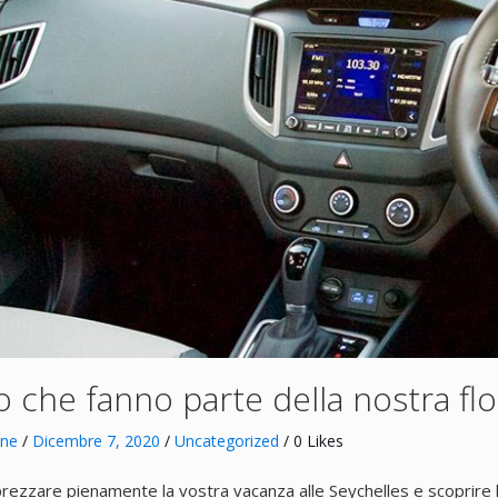
o che fanno parte della nostra flo
nne
/
Dicembre 7, 2020
/
Uncategorized
/ 0 Likes
rezzare pienamente la vostra vacanza alle Seychelles e scoprire 