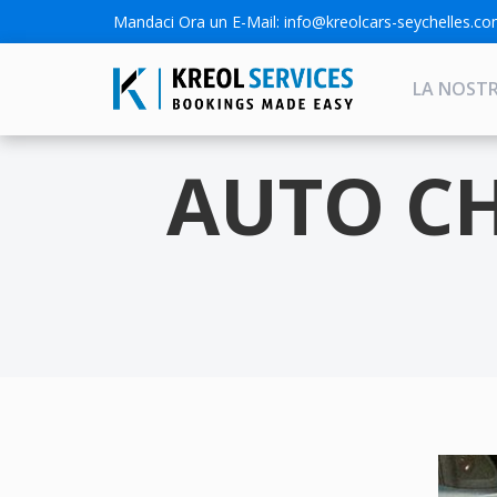
Mandaci Ora un E-Mail:
info@kreolcars-seychelles.c
LA NOST
AUTO CH